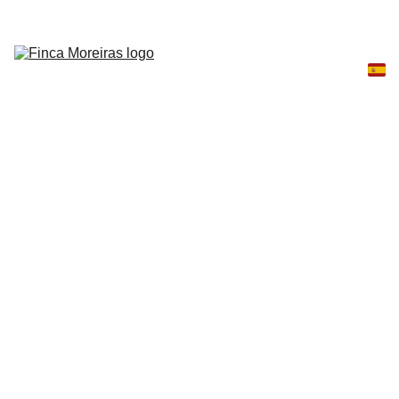
Inicio
Rutas
Experiencias
Sobre 
nosotros
Contacto
Blog
DÍA DE 
CAMPO
Descubre cómo es la vida en una finca
ecuestre tradicional gallega. Durante un